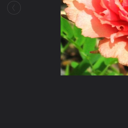
ในอัลบั้มนี้
ณ.
ในอัลบั้ม
nana corners (Portulaca ross/Rose moss