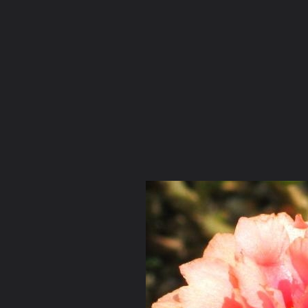
ภาษาไทย
หน้าแรก
เว็บบอร์ด
มีอะไรใหม่
วิดีโอ
รูปภา
หมวดหมู่
มีอะไรใหม่
คอลเล็คชั่น
สถานที่
กล้อง
แ
หน้าแรก
รูปภาพ
General
ณ.
nana corners (Portulaca
IMG 0103 resize