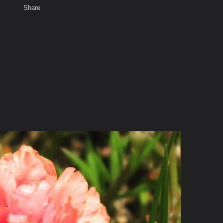
Share
เสียงธรรม
สมาชิก
ห้องสนทนา
พ
ท็ก
 ross/Rose moss/Sun plant)