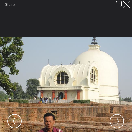
เข้าสู่ระบบหรือลงทะเบียน
Share
ภาษาไทย
ลงโฆษณา
ติดต่อเรา
ช่วยเหลือ
ชุมชนชาวพุทธ
ข้อกำหนดและกฎ
หน้าแรก
เว็บบอร์ด
มีอะไรใหม่
รูปภาพ
คอลเล็คชั่น
สถานที่
กล้อง
แท็ก
...
หน้าแรก
รูปภาพ
General
TANAKORN17
อินเดีย
IMG 0115