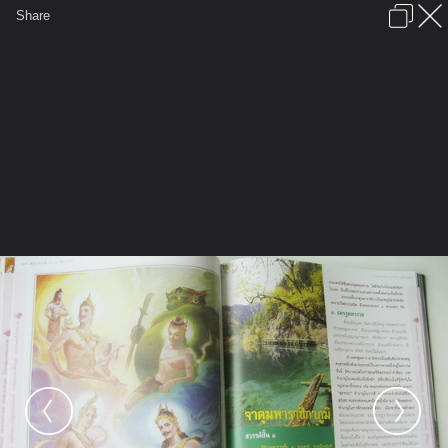
เข้าสู่ระบบหรือลงทะเบียน
Share
ภาษาไทย
ลงโฆษณา
ติดต่อเรา
ช่วยเหลือ
ชุมชนชาวพุทธ
ข้อกำหนดและกฎ
หน้าแรก
เว็บบอร์ด
มีอะไรใหม่
รูปภาพ
คอลเล็คชั่น
สถานที่
กล้อง
แท็ก
...
...
รูปภาพ
General
trilakbooks
ปฐมสมโพธิกถา
IMG 0116 resize exposure resize