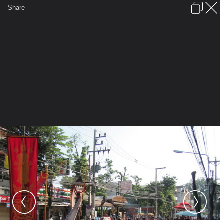
เข้าสู่ระบบหรือลงทะเบียน
Share
ภาษาไทย
ลงโฆษณา
ติดต่อเรา
ช่วยเหลือ
ชุมชนชาวพุทธ
ข้อกำหนดและกฎ
หน้าแรก
เว็บบอร์ด
มีอะไรใหม่
รูปภาพ
คอลเล็คชั่น
สถานที่
กล้อง
แท็ก
...
รูปภาพ
...
เจ๋วะรัฐถะ
ล้านนามหาจุลกฐิน3
IMG 0150 resize