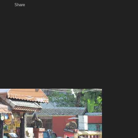
Share
เสียงธรรม
สมาชิก
ห้องสนทนา
พ
ท็ก