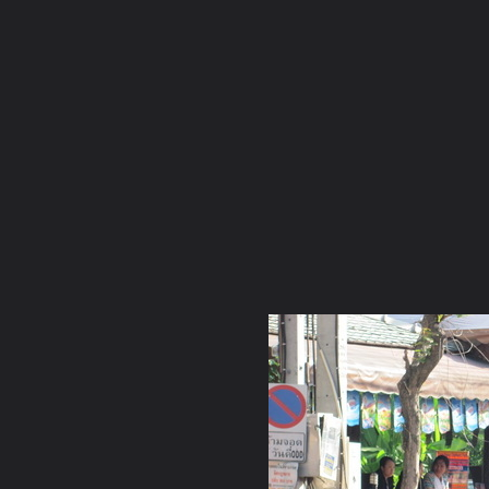
ภาษาไทย
หน้าแรก
เว็บบอร์ด
มีอะไรใหม่
วิดีโอ
รูปภา
หมวดหมู่
มีอะไรใหม่
คอลเล็คชั่น
สถานที่
กล้อง
แ
หน้าแรก
รูปภาพ
General
เจ๋วะรัฐถะ
ล้านนามหาจุลกฐิน3
IMG 0151 resize