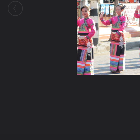
ในอัลบั้มนี้
เจ๋วะรัฐถะ
ในอัลบั้ม
ล้านนามหาจุลกฐิน3
1 พฤศจิกายน 2010
(You must log in or sign up to comment here.)