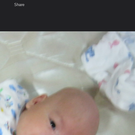
Share
เสียงธรรม
สมาชิก
ห้องสนทนา
พ
ท็ก
#