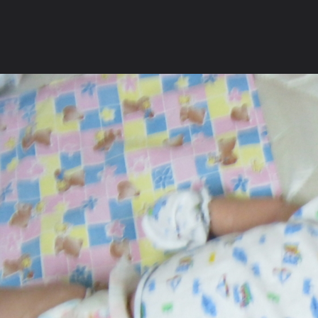
ภาษาไทย
หน้าแรก
เว็บบอร์ด
มีอะไรใหม่
วิดีโอ
รูปภา
หมวดหมู่
มีอะไรใหม่
คอลเล็คชั่น
สถานที่
กล้อง
แ
หน้าแรก
รูปภาพ
General
สังขารไม่เที่ยง
# Heart_Heart 
IMG 0160