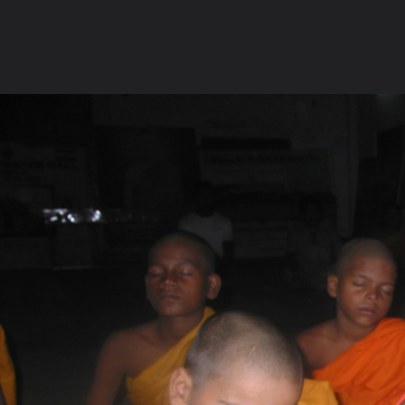
ภาษาไทย
หน้าแรก
เว็บบอร์ด
มีอะไรใหม่
วิดีโอ
รูปภา
หมวดหมู่
มีอะไรใหม่
คอลเล็คชั่น
สถานที่
กล้อง
แ
หน้าแรก
รูปภาพ
General
พระญานวโร
ทำบุญทอดกฐินปร
IMG 0184