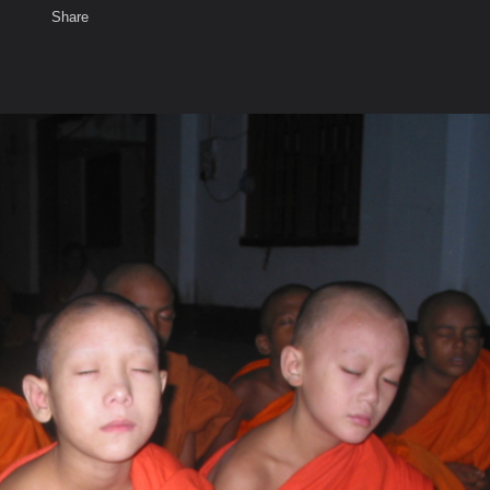
Share
เสียงธรรม
สมาชิก
ห้องสนทนา
พ
ท็ก
ะเทศอินเดีย ณ.โกกัลตา