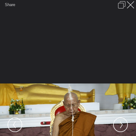
เข้าสู่ระบบหรือลงทะเบียน
Share
ภาษาไทย
ลงโฆษณา
ติดต่อเรา
ช่วยเหลือ
ชุมชนชาวพุทธ
ข้อกำหนดและกฎ
หน้าแรก
เว็บบอร์ด
มีอะไรใหม่
รูปภาพ
คอลเล็คชั่น
สถานที่
กล้อง
แท็ก
...
รูปภาพ
...
เดินสาย ถวายรูป บูรภาจารย์
IMG 0195 resize