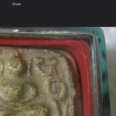
Share
เสียงธรรม
สมาชิก
ห้องสนทนา
พ
ท็ก