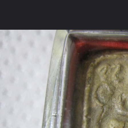
ภาษาไทย
หน้าแรก
เว็บบอร์ด
มีอะไรใหม่
วิดีโอ
รูปภา
หมวดหมู่
มีอะไรใหม่
คอลเล็คชั่น
สถานที่
กล้อง
แ
หน้าแรก
รูปภาพ
General
Na_mo_
คู้สลอด
IMG 03