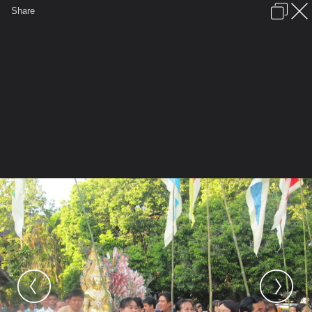
เข้าสู่ระบบหรือลงทะเบียน
Share
ภาษาไทย
ลงโฆษณา
ติดต่อเรา
ช่วยเหลือ
ชุมชนชาวพุทธ
ข้อกำหนดและกฎ
หน้าแรก
เว็บบอร์ด
มีอะไรใหม่
รูปภาพ
คอลเล็คชั่น
สถานที่
กล้อง
แท็ก
...
หน้าแรก
รูปภาพ
General
เจ๋วะรัฐถะ
หล่อพระ4
IMG 0494 resize