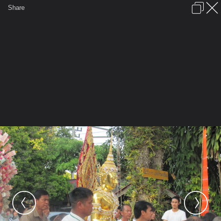
เข้าสู่ระบบหรือลงทะเบียน
Share
ภาษาไทย
ลงโฆษณา
ติดต่อเรา
ช่วยเหลือ
ชุมชนชาวพุทธ
ข้อกำหนดและกฎ
หน้าแรก
เว็บบอร์ด
มีอะไรใหม่
รูปภาพ
คอลเล็คชั่น
สถานที่
กล้อง
แท็ก
...
หน้าแรก
รูปภาพ
General
เจ๋วะรัฐถะ
หล่อพระ4
IMG 0496 resize