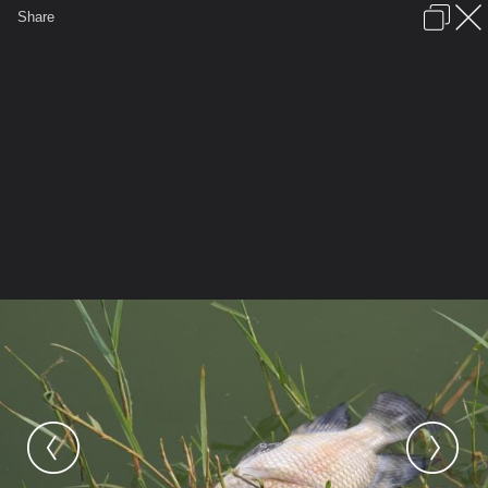
เข้าสู่ระบบหรือลงทะเบียน
Share
ภาษาไทย
ลงโฆษณา
ติดต่อเรา
ช่วยเหลือ
ชุมชนชาวพุทธ
ข้อกำหนดและกฎ
หน้าแรก
เว็บบอร์ด
มีอะไรใหม่
รูปภาพ
คอลเล็คชั่น
สถานที่
กล้อง
แท็ก
...
หน้าแรก
รูปภาพ
General
888cisser
เรื่องราว...
IMG 0529