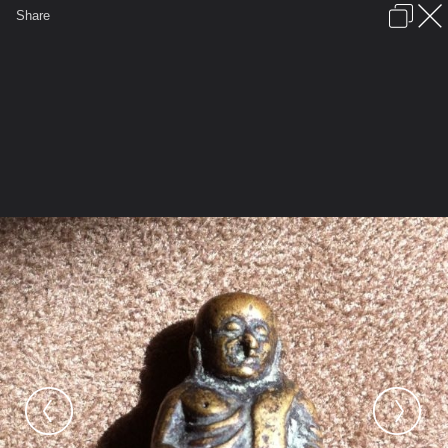
เข้าสู่ระบบหรือลงทะเบียน
Share
ภาษาไทย
ลงโฆษณา
ติดต่อเรา
ช่วยเหลือ
ชุมชนชาวพุทธ
ข้อกำหนดและกฎ
หน้าแรก
เว็บบอร์ด
มีอะไรใหม่
รูปภาพ
คอลเล็คชั่น
สถานที่
กล้อง
แท็ก
...
หน้าแรก
รูปภาพ
General
Keal88
เขี้ยว
IMG 0647 051