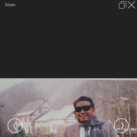
เข้าสู่ระบบหรือลงทะเบียน
Share
ภาษาไทย
ลงโฆษณา
ติดต่อเรา
ช่วยเหลือ
ชุมชนชาวพุทธ
ข้อกำหนดและกฎ
หน้าแรก
เว็บบอร์ด
มีอะไรใหม่
รูปภาพ
คอลเล็คชั่น
สถานที่
กล้อง
แท็ก
...
...
รูปภาพ
General
saksityottum
อัลบั้มศักดิ์สิทธิ์
IMG 0765