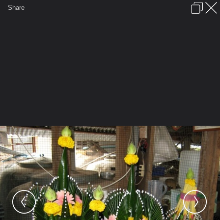
เข้าสู่ระบบหรือลงทะเบียน
Share
ภาษาไทย
ลงโฆษณา
ติดต่อเรา
ช่วยเหลือ
ชุมชนชาวพุทธ
ข้อกำหนดและกฎ
หน้าแรก
เว็บบอร์ด
มีอะไรใหม่
รูปภาพ
คอลเล็คชั่น
สถานที่
กล้อง
แท็ก
...
รูปภาพ
...
ธรรมดี
ภาพสำนักปฏิบัติธรรมถ้ำดงเข
IMG 1015