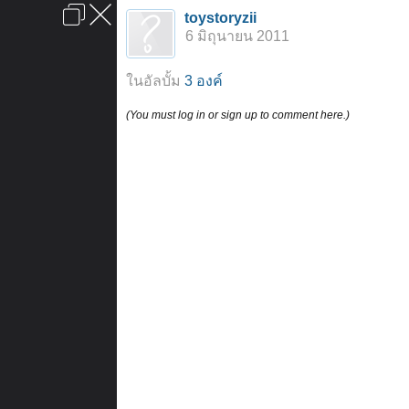
เข้าสู่ระบบหรือลงทะเบียน
toystoryzii
ลงโฆษณา
ติดต่อเรา
ช่วยเหลือ
หน้าหลัก
ไปข้างบน
6 มิถุนายน 2011
ข้อกำหนดและกฎ
ในอัลบั้ม
3 องค์
(You must log in or sign up to comment here.)