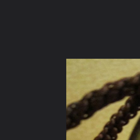
ภาษาไทย
หน้าแรก
เว็บบอร์ด
มีอะไรใหม่
วิดีโอ
รูปภา
หมวดหมู่
มีอะไรใหม่
คอลเล็คชั่น
ห้องสนทนา
สถานที่
กล้อง
แท็ก
หน้าแรก
รูปภาพ
General
toystoryzii
3 องค์
IMG 1168