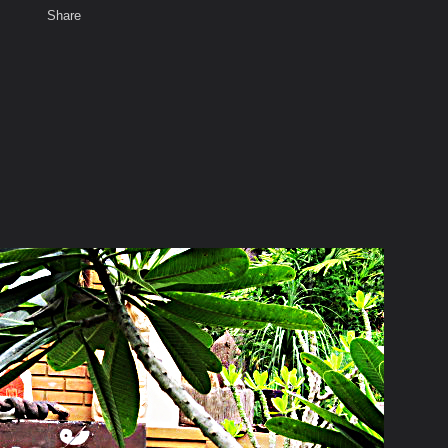
Share
เสียงธรรม
สมาชิก
ห้องสนทนา
พ
ท็ก
5-27 สิงหาคม