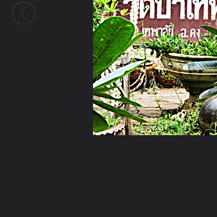
ในอัลบั้มนี้
nacholnipa