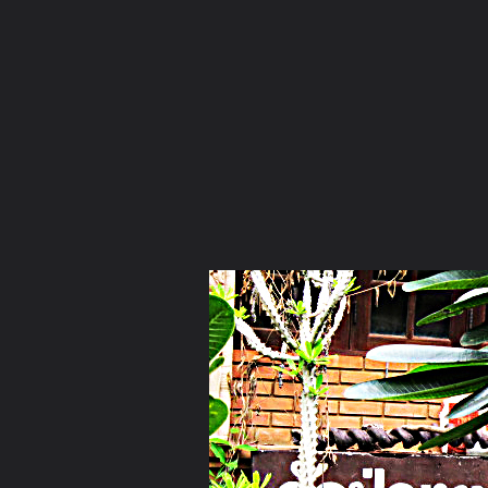
ภาษาไทย
หน้าแรก
เว็บบอร์ด
มีอะไรใหม่
วิดีโอ
รูปภา
หมวดหมู่
มีอะไรใหม่
คอลเล็คชั่น
สถานที่
กล้อง
แ
หน้าแรก
รูปภาพ
General
nacholnipa
ทริป ทัวร์ทำบุญ 2
IMG 1401