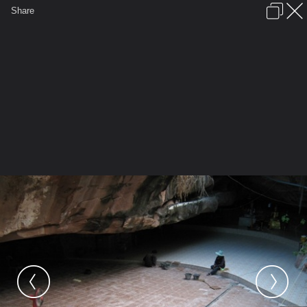
เข้าสู่ระบบหรือลงทะเบียน
Share
ภาษาไทย
ลงโฆษณา
ติดต่อเรา
ช่วยเหลือ
ชุมชนชาวพุทธ
ข้อกำหนดและกฎ
หน้าแรก
เว็บบอร์ด
มีอะไรใหม่
รูปภาพ
คอลเล็คชั่น
สถานที่
กล้อง
แท็ก
...
รูปภาพ
...
ธรรมดี
ภาพสำนักปฏิบัติธรรมถ้ำดงเข
IMG 1406