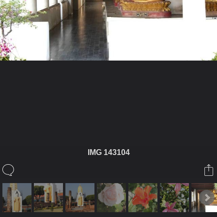
ในอัลบั้มนี้
applechukadook
IMG 143104
ในอัลบั้ม
พิษณุโลก
27 มกราคม 2009
(You must log in or sign up to comment here.)