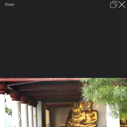
เข้าสู่ระบบหรือลงทะเบียน
Share
ภาษาไทย
ลงโฆษณา
ติดต่อเรา
ช่วยเหลือ
ชุมชนชาวพุทธ
ข้อกำหนดและกฎ
หน้าแรก
เว็บบอร์ด
มีอะไรใหม่
รูปภาพ
คอลเล็คชั่น
สถานที่
กล้อง
แท็ก
...
...
รูปภาพ
General
applechukadook
พิษณุโลก
IMG 143104