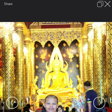
เข้าสู่ระบบหรือลงทะเบียน
Share
ภาษาไทย
ลงโฆษณา
ติดต่อเรา
ช่วยเหลือ
ชุมชนชาวพุทธ
ข้อกำหนดและกฎ
หน้าแรก
เว็บบอร์ด
มีอะไรใหม่
รูปภาพ
คอลเล็คชั่น
สถานที่
กล้อง
แท็ก
...
...
รูปภาพ
General
applechukadook
พิษณุโลก
IMG 143604