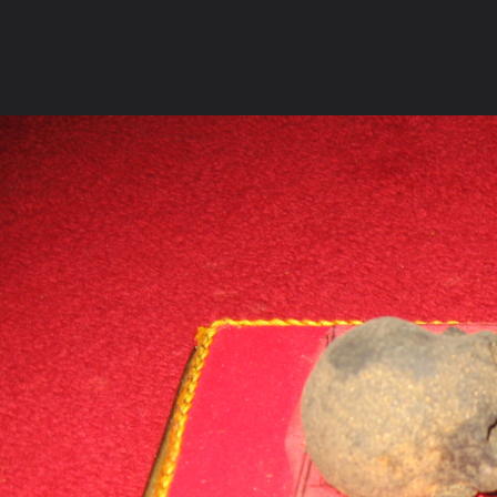
ภาษาไทย
หน้าแรก
เว็บบอร์ด
มีอะไรใหม่
วิดีโอ
รูปภา
หมวดหมู่
มีอะไรใหม่
คอลเล็คชั่น
สถานที่
กล้อง
แ
หน้าแรก
รูปภาพ
General
taykung
หลวงพ่อโตวัดช้างให
IMG 1824