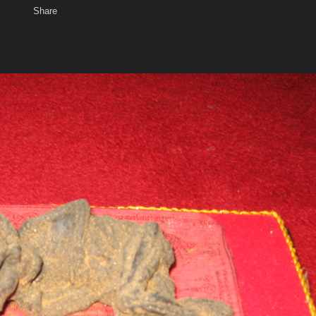
Share
เสียงธรรม
สมาชิก
ห้องสนทนา
พ
ท็ก
ญ่ จ.พระนครศรีอยุธยา