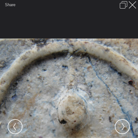
เข้าสู่ระบบหรือลงทะเบียน
Share
ภาษาไทย
ลงโฆษณา
ติดต่อเรา
ช่วยเหลือ
ชุมชนชาวพุทธ
ข้อกำหนดและกฎ
หน้าแรก
เว็บบอร์ด
มีอะไรใหม่
รูปภาพ
คอลเล็คชั่น
สถานที่
กล้อง
แท็ก
...
หน้าแรก
รูปภาพ
General
blm
หาสิ่งที่ถูกใจ
IMG 1854