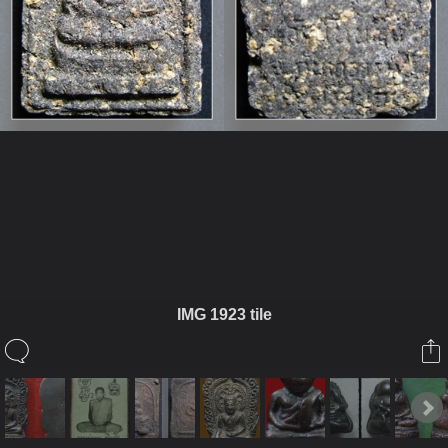
ในอัลบั้มนี้
cappu
IMG 1923 tile
ในอัลบั้ม
พระเครื่องเรื่องของขลัง
22 มิถุนายน 2010
cappu
สมเด็จวัดโนนผึ้ง หลวงปู่หมุน ถือเปนสมเด็จยุคต้นๆของท่าน ตอนนี้
กระแสมาแรงมากครับ ของออกมาคนเก็บเรียบ องค์นี้เนื้อหาแก่ว่าน
มากมายขึ้นเต็มทั้งหน้าหลังเลยครับ
,,