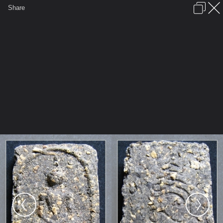
เข้าสู่ระบบหรือลงทะเบียน
Share
ภาษาไทย
ลงโฆษณา
ติดต่อเรา
ช่วยเหลือ
ชุมชนชาวพุทธ
ข้อกำหนดและกฎ
หน้าแรก
เว็บบอร์ด
มีอะไรใหม่
รูปภาพ
คอลเล็คชั่น
สถานที่
กล้อง
แท็ก
...
...
รูปภาพ
General
cappu
พระเครื่องเรื่องของขลัง
IMG 1923 tile