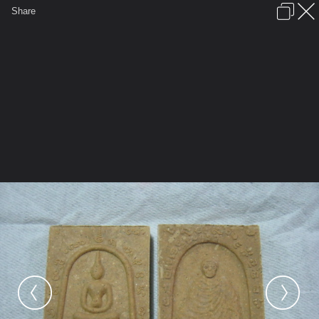
เข้าสู่ระบบหรือลงทะเบียน
Share
ภาษาไทย
ลงโฆษณา
ติดต่อเรา
ช่วยเหลือ
ชุมชนชาวพุทธ
ข้อกำหนดและกฎ
หน้าแรก
เว็บบอร์ด
มีอะไรใหม่
รูปภาพ
คอลเล็คชั่น
สถานที่
กล้อง
แท็ก
...
รูปภาพ
...
binphadet
สร้างวัตถุมงคลหลวงปู่บู่
IMG 1937