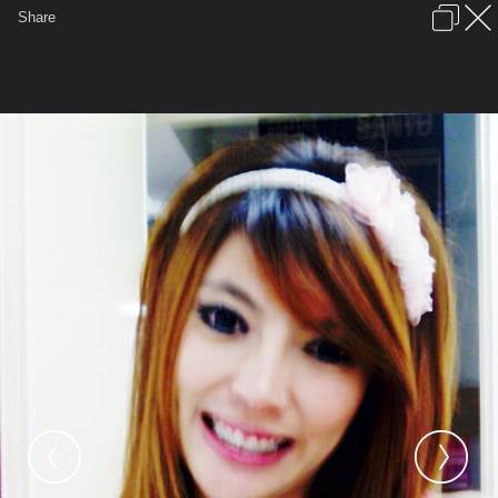
เข้าสู่ระบบหรือลงทะเบียน
Share
ภาษาไทย
ลงโฆษณา
ติดต่อเรา
ช่วยเหลือ
ชุมชนชาวพุทธ
ข้อกำหนดและกฎ
หน้าแรก
เว็บบอร์ด
มีอะไรใหม่
รูปภาพ
คอลเล็คชั่น
สถานที่
กล้อง
แท็ก
...
หน้าแรก
รูปภาพ
General
zzzlek
zzzLEK
IMG 20120101 00102