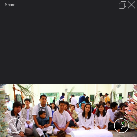
เข้าสู่ระบบหรือลงทะเบียน
Share
ภาษาไทย
ลงโฆษณา
ติดต่อเรา
ช่วยเหลือ
ชุมชนชาวพุทธ
ข้อกำหนดและกฎ
หน้าแรก
เว็บบอร์ด
มีอะไรใหม่
รูปภาพ
คอลเล็คชั่น
สถานที่
กล้อง
แท็ก
...
หน้าแรก
รูปภาพ
General
ด่วนที่สุด
รูปงานหลวงพ่อ
IMG 2034