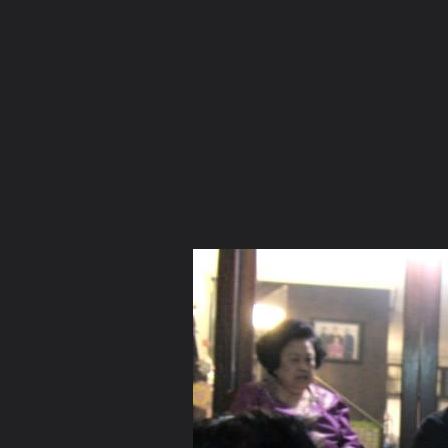
ภาษาไทย
หน้าแรก
เว็บบอร์ด
มีอะไรใหม่
วิดีโอ
รูปภา
หมวดหมู่
มีอะไรใหม่
คอลเล็คชั่น
สถานที่
กล้อง
แ
หน้าแรก
รูปภาพ
General
mead
Nova Analai+Meeting
IMG 2306