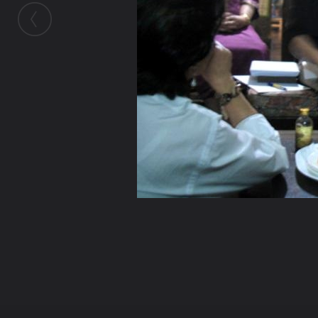
ในอัลบั้มนี้
mead