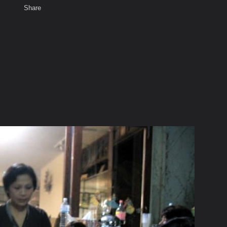
Share
เสียงธรรม
สมาชิก
ห้องสนทนา
พ
ท็ก