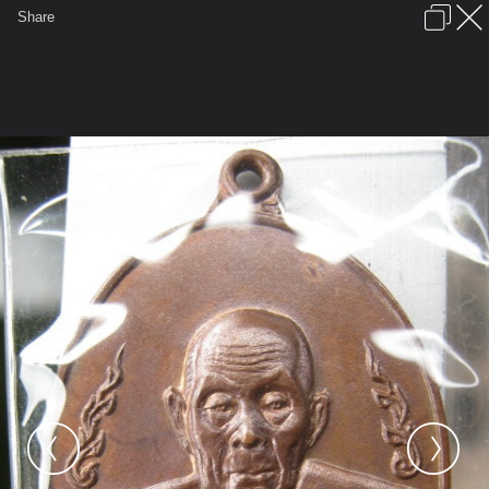
เข้าสู่ระบบหรือลงทะเบียน
Share
ภาษาไทย
ลงโฆษณา
ติดต่อเรา
ช่วยเหลือ
ชุมชนชาวพุทธ
ข้อกำหนดและกฎ
หน้าแรก
เว็บบอร์ด
มีอะไรใหม่
รูปภาพ
คอลเล็คชั่น
สถานที่
กล้อง
แท็ก
...
รูปภาพ
...
เบิ้มพระ
เหรียญกนกข้างหลวงปู่สี
IMG 2898