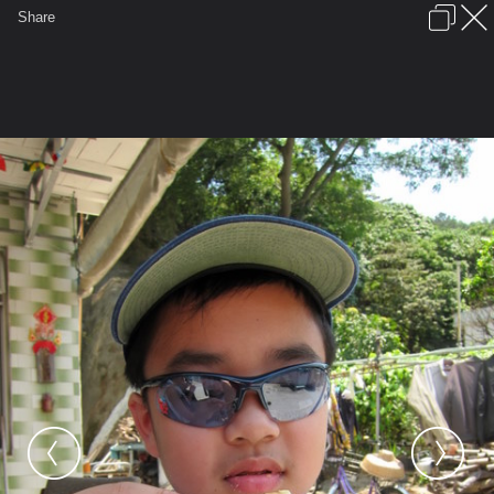
เข้าสู่ระบบหรือลงทะเบียน
Share
ภาษาไทย
ลงโฆษณา
ติดต่อเรา
ช่วยเหลือ
ชุมชนชาวพุทธ
ข้อกำหนดและกฎ
หน้าแรก
เว็บบอร์ด
มีอะไรใหม่
รูปภาพ
คอลเล็คชั่น
สถานที่
กล้อง
แท็ก
...
หน้าแรก
รูปภาพ
General
urai ay
TAI O
IMG 3085