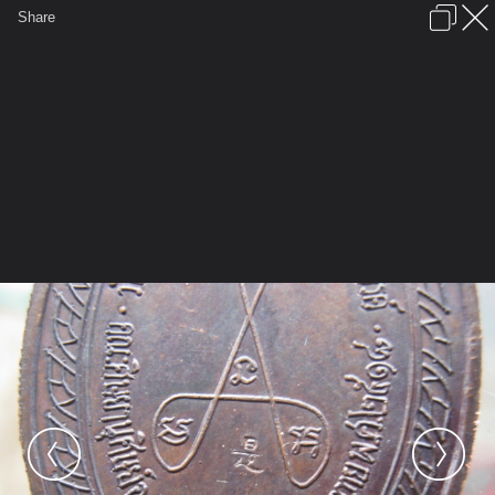
เข้าสู่ระบบหรือลงทะเบียน
Share
ภาษาไทย
ลงโฆษณา
ติดต่อเรา
ช่วยเหลือ
ชุมชนชาวพุทธ
ข้อกำหนดและกฎ
หน้าแรก
เว็บบอร์ด
มีอะไรใหม่
รูปภาพ
คอลเล็คชั่น
สถานที่
กล้อง
แท็ก
...
รูปภาพ
...
เบิ้มพระ
เหรียญมหาลาภหลวงปู่สีโค๊ตจีนครับ
IMG 3143