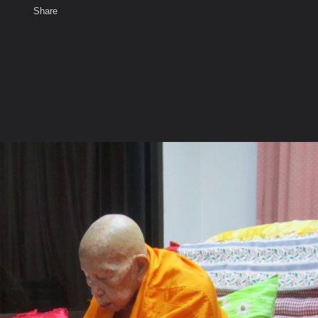
Share
เสียงธรรม
สมาชิก
ห้องสนทนา
พ
ท็ก