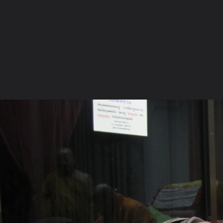
ภาษาไทย
หน้าแรก
เว็บบอร์ด
มีอะไรใหม่
วิดีโอ
รูปภา
หมวดหมู่
มีอะไรใหม่
คอลเล็คชั่น
สถานที่
กล้อง
แ
หน้าแรก
รูปภาพ
General
sithiphong
พระวังหน้า
IMG 3243