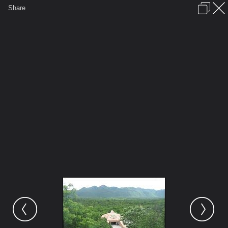
เข้าสู่ระบบหรือลงทะเบียน
Share
ภาษาไทย
ลงโฆษณา
ติดต่อเรา
ช่วยเหลือ
ชุมชนชาวพุทธ
ข้อกำหนดและกฎ
หน้าแรก
เว็บบอร์ด
มีอะไรใหม่
รูปภาพ
คอลเล็คชั่น
สถานที่
กล้อง
แท็ก
...
รูปภาพ
...
ญ.ผู้หญิง
ทริปธรรมทัศนาจร (๔) ย้อนรอยเมืองกาญฯ
IMG 3620