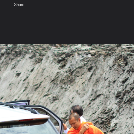
Share
เสียงธรรม
สมาชิก
ห้องสนทนา
พ
ท็ก
ยะเมตไตรย์