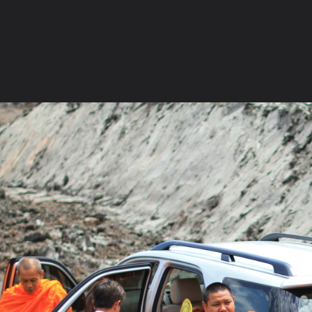
ภาษาไทย
หน้าแรก
เว็บบอร์ด
มีอะไรใหม่
วิดีโอ
รูปภา
หมวดหมู่
มีอะไรใหม่
คอลเล็คชั่น
สถานที่
กล้อง
แ
หน้าแรก
รูปภาพ
General
พระศรีฯ
พุทธสถานพระศรีอาริ
IMG 3638