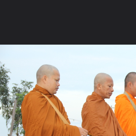
ภาษาไทย
หน้าแรก
เว็บบอร์ด
มีอะไรใหม่
วิดีโอ
รูปภา
หมวดหมู่
มีอะไรใหม่
คอลเล็คชั่น
สถานที่
กล้อง
แ
หน้าแรก
รูปภาพ
General
Solardog
พระวัดป่าสุคะโต บ
IMG 3741