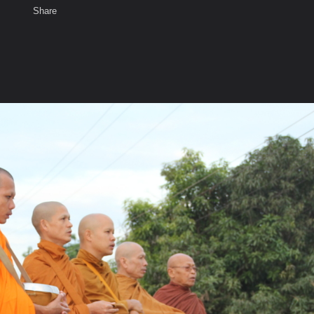
Share
เสียงธรรม
สมาชิก
ห้องสนทนา
พ
ท็ก
ิณฑบาตร