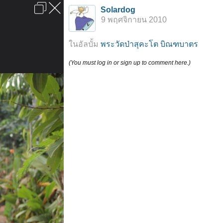
เข้าสู่ระบบหรือลงทะเบียน
Solardog
ลงโฆษณา
ติดต่อเรา
ช่วยเหลือ
หน้าหลัก
ไปข้างบน
9 พฤศจิกายน 2010
ข้อกำหนดและกฎ
ในอัลบั้ม
พระวัดป่าสุคะโต บิณฑบาตร
(You must log in or sign up to comment here.)