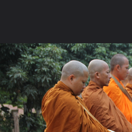
ภาษาไทย
หน้าแรก
เว็บบอร์ด
มีอะไรใหม่
วิดีโอ
รูปภา
หมวดหมู่
มีอะไรใหม่
คอลเล็คชั่น
สถานที่
กล้อง
แ
หน้าแรก
รูปภาพ
General
Solardog
พระวัดป่าสุคะโต บ
IMG 3762