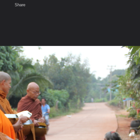
Share
เสียงธรรม
สมาชิก
ห้องสนทนา
พ
ท็ก
ิณฑบาตร