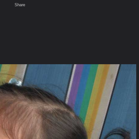
Share
เสียงธรรม
สมาชิก
ห้องสนทนา
พ
ท็ก