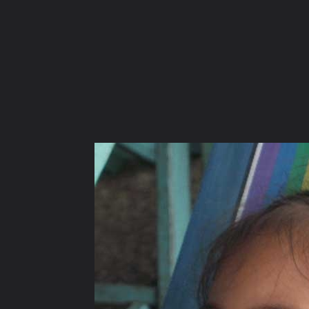
ภาษาไทย
หน้าแรก
เว็บบอร์ด
มีอะไรใหม่
วิดีโอ
รูปภา
หมวดหมู่
มีอะไรใหม่
คอลเล็คชั่น
สถานที่
กล้อง
แ
หน้าแรก
รูปภาพ
General
icecreamvanila
^3^
IMG 5490