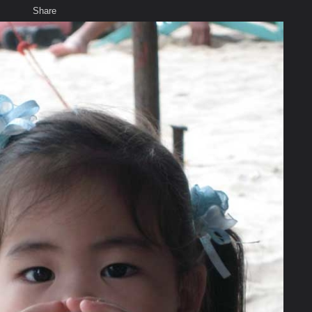
Share
เสียงธรรม
สมาชิก
ห้องสนทนา
พ
ท็ก