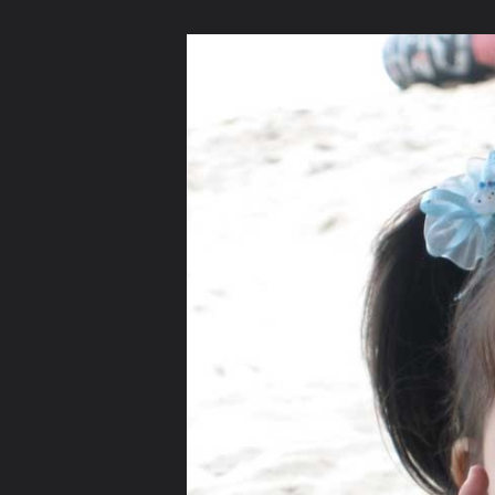
ภาษาไทย
หน้าแรก
เว็บบอร์ด
มีอะไรใหม่
วิดีโอ
รูปภา
หมวดหมู่
มีอะไรใหม่
คอลเล็คชั่น
สถานที่
กล้อง
แ
หน้าแรก
รูปภาพ
General
icecreamvanila
^3^
IMG 5515