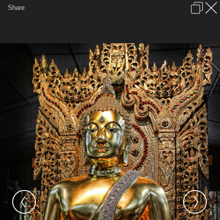
เข้าสู่ระบบหรือลงทะเบียน
Share
ภาษาไทย
ลงโฆษณา
ติดต่อเรา
ช่วยเหลือ
ชุมชนชาวพุทธ
ข้อกำหนดและกฎ
หน้าแรก
เว็บบอร์ด
มีอะไรใหม่
รูปภาพ
คอลเล็คชั่น
สถานที่
กล้อง
แท็ก
...
รูปภาพ
...
อนันตา.
พิธีเป่ายันต์เกราะเพชรวัดท่าขนุน ๗ พ.ค. ๕
IMG 5672