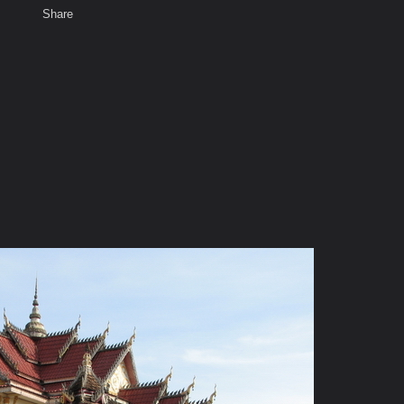
Share
เสียงธรรม
สมาชิก
ห้องสนทนา
พ
ท็ก
าวใต้ ไปกับ