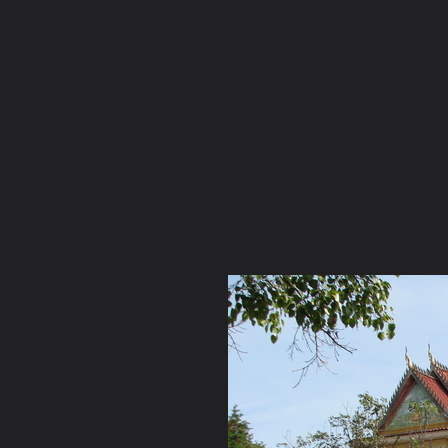
ภาษาไทย
หน้าแรก
เว็บบอร์ด
มีอะไรใหม่
วิดีโอ
รูปภา
หมวดหมู่
มีอะไรใหม่
คอลเล็คชั่น
สถานที่
กล้อง
แ
หน้าแรก
รูปภาพ
General
bnbk
สบายดีปีใหม่ เยี่ยมยามล
IMG 5966