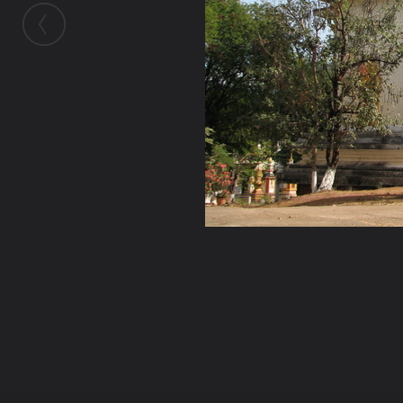
ในอัลบั้มนี้
bnbk
ในอัลบั้ม
สบายดีปีใหม่ เยี่ยมยามลาวใต้ ไปกับ
8 มกราคม 2009