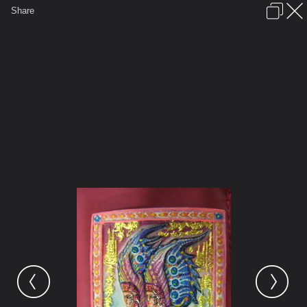
เข้าสู่ระบบหรือลงทะเบียน
Share
ภาษาไทย
ลงโฆษณา
ติดต่อเรา
ช่วยเหลือ
ชุมชนชาวพุทธ
ข้อกำหนดและกฎ
หน้าแรก
เว็บบอร์ด
มีอะไรใหม่
รูปภาพ
คอลเล็คชั่น
สถานที่
กล้อง
แท็ก
...
หน้าแรก
รูปภาพ
General
nomm
วัตถุมงคล
IMG 6985 resize