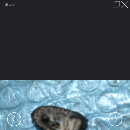
เข้าสู่ระบบหรือลงทะเบียน
Share
ภาษาไทย
ลงโฆษณา
ติดต่อเรา
ช่วยเหลือ
ชุมชนชาวพุทธ
ข้อกำหนดและกฎ
หน้าแรก
เว็บบอร์ด
มีอะไรใหม่
รูปภาพ
คอลเล็คชั่น
สถานที่
กล้อง
แท็ก
...
...
รูปภาพ
General
kamehom
พระรอดเบจภาคี
IMG 7898