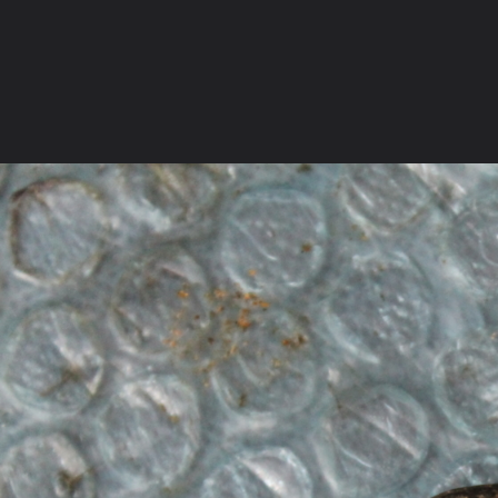
ภาษาไทย
หน้าแรก
เว็บบอร์ด
มีอะไรใหม่
วิดีโอ
รูปภา
หมวดหมู่
มีอะไรใหม่
คอลเล็คชั่น
สถานที่
กล้อง
แ
หน้าแรก
รูปภาพ
General
kamehom
พระรอดเบจภาคี
IMG 7900