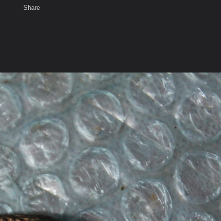
Share
เสียงธรรม
สมาชิก
ห้องสนทนา
พ
ท็ก