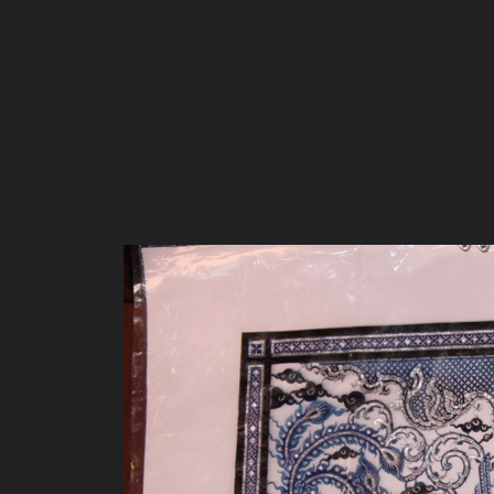
ภาษาไทย
หน้าแรก
เว็บบอร์ด
มีอะไรใหม่
วิดีโอ
รูปภา
หมวดหมู่
มีอะไรใหม่
คอลเล็คชั่น
สถานที่
กล้อง
แ
หน้าแรก
รูปภาพ
General
หญิงจัน
เมืองโบราณ สมุทรปร
IMG 8249 1