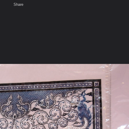
Share
เสียงธรรม
สมาชิก
ห้องสนทนา
พ
ท็ก
าการ แก้ไข