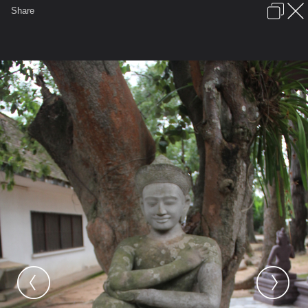
เข้าสู่ระบบหรือลงทะเบียน
Share
ภาษาไทย
ลงโฆษณา
ติดต่อเรา
ช่วยเหลือ
ชุมชนชาวพุทธ
ข้อกำหนดและกฎ
หน้าแรก
เว็บบอร์ด
มีอะไรใหม่
รูปภาพ
คอลเล็คชั่น
สถานที่
กล้อง
แท็ก
...
...
รูปภาพ
General
Solardog
เสียมเรียบ 2011
IMG 8284