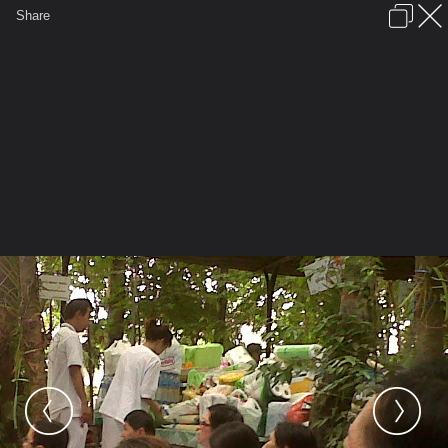
เข้าสู่ระบบหรือลงทะเบียน
Share
ภาษาไทย
ลงโฆษณา
ติดต่อเรา
ช่วยเหลือ
ชุมชนชาวพุทธ
ข้อกำหนดและกฎ
หน้าแรก
เว็บบอร์ด
มีอะไรใหม่
รูปภาพ
คอลเล็คชั่น
สถานที่
กล้อง
แท็ก
...
รูปภาพ
...
ปฏิบัติธรรม...วัดปัญญาทาราม คลอง 6 ค่ะ
IMG00411 20100726 1042