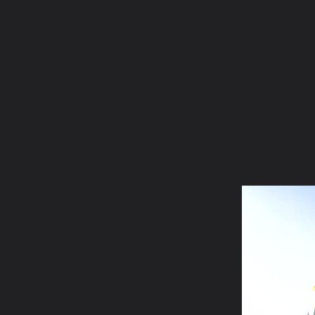
ภาษาไทย
หน้าแรก
เว็บบอร์ด
มีอะไรใหม่
วิดีโอ
รูปภา
หมวดหมู่
มีอะไรใหม่
คอลเล็คชั่น
สถานที่
กล้อง
แ
หน้าแรก
รูปภาพ
General
อะบอย
พระ
IMG00559