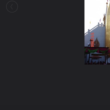
ในอัลบั้มนี้
อะบอย
ในอัลบั้ม
พระ