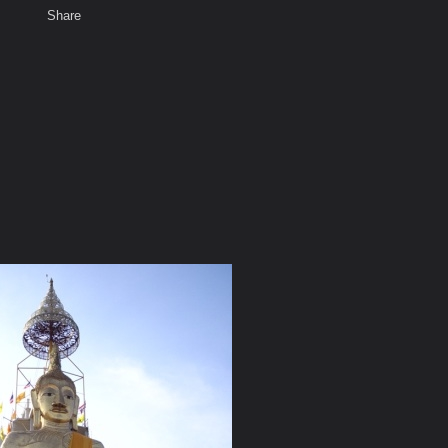
Share
เสียงธรรม
สมาชิก
ห้องสนทนา
พ
ท็ก