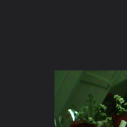
ภาษาไทย
หน้าแรก
เว็บบอร์ด
มีอะไรใหม่
วิดีโอ
รูปภา
หมวดหมู่
มีอะไรใหม่
คอลเล็คชั่น
สถานที่
กล้อง
แ
หน้าแรก
รูปภาพ
General
Zodaaa
รูปๆ ค่ะ
IMG0056A