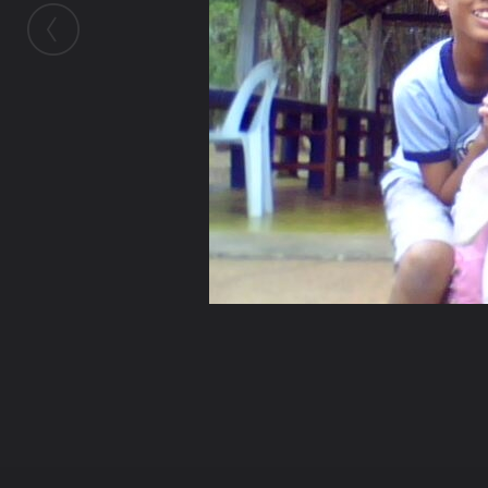
ในอัลบั้มนี้
ผู้หญิงธรรมดา