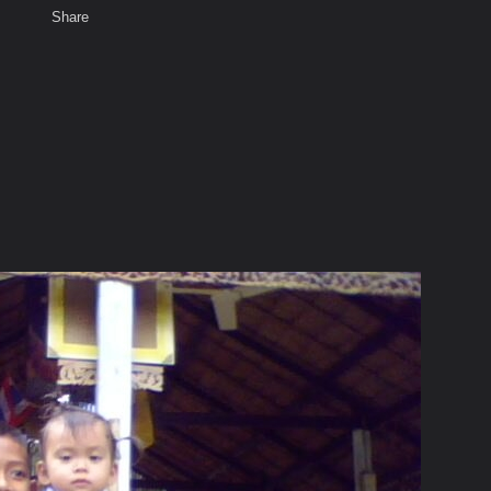
Share
เสียงธรรม
สมาชิก
ห้องสนทนา
พ
ท็ก
รมมาราม อ.วานรนิวาส