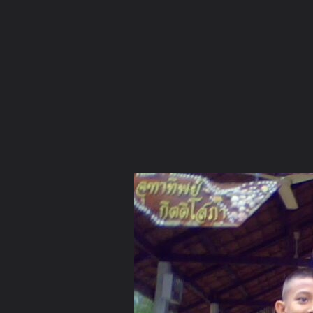
ภาษาไทย
หน้าแรก
เว็บบอร์ด
มีอะไรใหม่
วิดีโอ
รูปภา
หมวดหมู่
มีอะไรใหม่
คอลเล็คชั่น
สถานที่
กล้อง
แ
หน้าแรก
รูปภาพ
General
ผู้หญิงธรรมดา
วัดป่าโสภณธร
IMG0075A