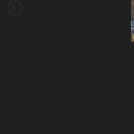
ในอัลบั้มนี้
ayamoto
ในอัลบั้ม
โครงการสร้างแม่พิมพ์สมเด็จองค์ปฐม
21 เมษายน 2009
(You must log in or sign up to comment here.)