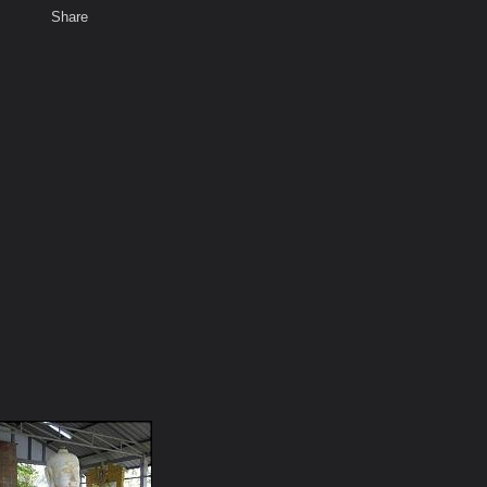
Share
เสียงธรรม
สมาชิก
ห้องสนทนา
พ
ท็ก
พ์สมเด็จองค์ปฐม