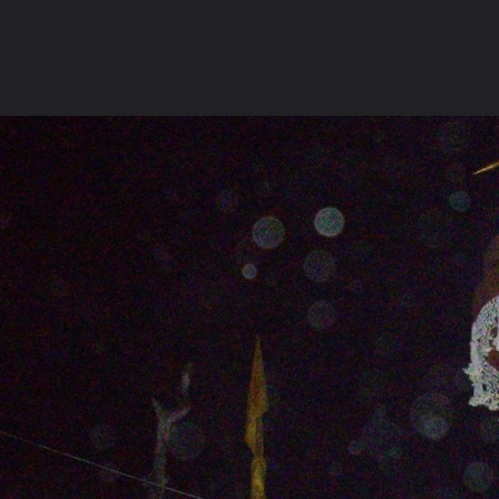
ภาษาไทย
หน้าแรก
เว็บบอร์ด
มีอะไรใหม่
วิดีโอ
รูปภา
หมวดหมู่
มีอะไรใหม่
คอลเล็คชั่น
สถานที่
กล้อง
แ
หน้าแรก
รูปภาพ
General
tanakorn_ss
ภาพบุญกฐินวัดภ
IMGP2961