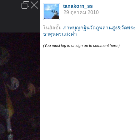
เข้าสู่ระบบหรือลงทะเบียน
tanakorn_ss
ลงโฆษณา
ติดต่อเรา
ช่วยเหลือ
หน้าหลัก
ไปข้างบน
29 ตุลาคม 2010
ข้อกำหนดและกฎ
ในอัลบั้ม
ภาพบุญกฐินวัดภูพลานสูง&วัดพระ
ธาตุนครแสงคำ
(You must log in or sign up to comment here.)