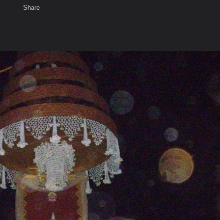
Share
เสียงธรรม
สมาชิก
ห้องสนทนา
พ
ท็ก
ูพลานสูง&วัดพระธาตุนครแสงคำ